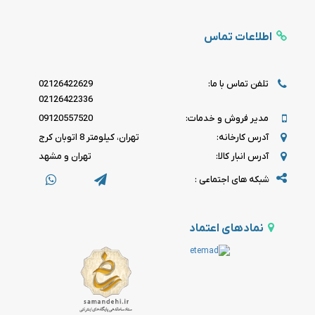
اطلاعات تماس
تلفن تماس با ما:
02126422629
02126422336
مدیر فروش و خدمات:
09120557520
آدرس کارخانه:
تهران، کیلومتر 8 اتوبان کرج
آدرس انبار کالا:
تهران و مشهد
شبکه های اجتماعی :
نمادهای اعتماد